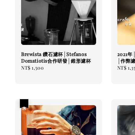
Brewista 鑽石濾杯│Stefanos
2021
Domatiotis合作研發│錐形濾杯
│作弊
Regular
NT$ 1,500
Regular
NT$ 1,3
price
price
優惠