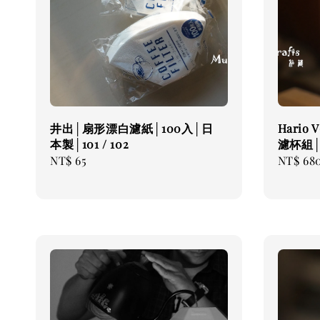
井出│扇形漂白濾紙│100入│日
Hario 
本製│101 / 102
濾杯組
Regular
NT$ 65
Regular
NT$ 68
price
price