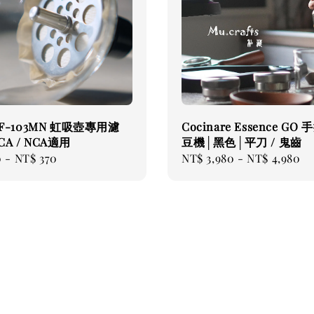
 F-103MN 虹吸壺專用濾
Cocinare Essence GO
A / NCA適用
豆機│黑色│平刀 / 鬼齒
0
-
NT$ 370
Regular
NT$ 3,980
-
NT$ 4,980
price