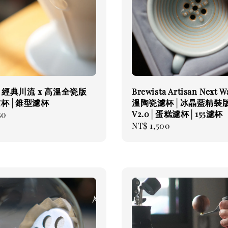
年│經典川流 x 高溫全瓷版
Brewista Artisan Next 
濾杯│錐型濾杯
溫陶瓷濾杯│冰晶藍精裝
V2.0│蛋糕濾杯│155濾杯
50
Regular
NT$ 1,500
price