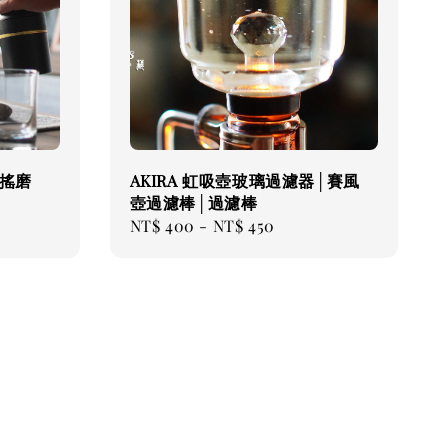
 手搖磨
AKIRA 虹吸壺玻璃過濾器│賽風
壺過濾棒│過濾棒
Regular
NT$ 400
-
NT$ 450
price