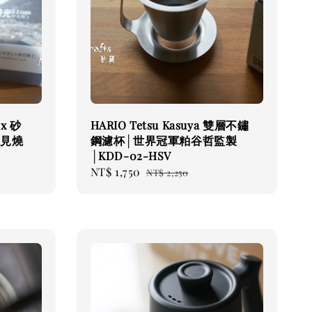
x 砂
HARIO Tetsu Kasuya 雙層不鏽
佐見燒
鋼濾杯│世界冠軍粕谷哲監製
│KDD-02-HSV
Sale
NT$ 1,750
Regular
NT$ 2,250
price
price