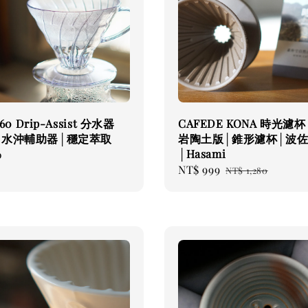
V60 Drip-Assist 分水器
CAFEDE KONA 時光濾杯 
│水沖輔助器│穩定萃取
岩陶土版│錐形濾杯│波
│Hasami
0
Sale
NT$ 999
Regular
NT$ 1,280
price
price