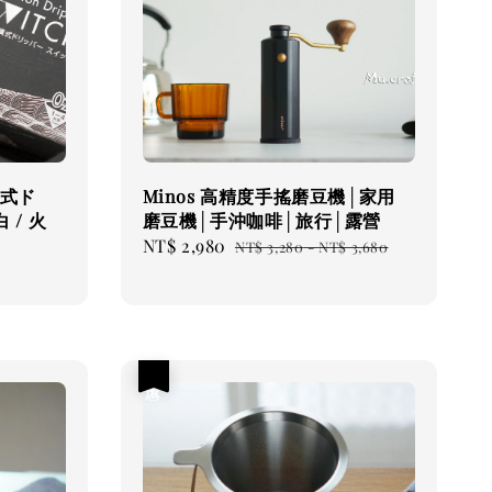
漬式ド
Minos 高精度手搖磨豆機│家用
 / 火
磨豆機│手沖咖啡│旅行│露營
Sale
NT$ 2,980
Regular
NT$ 3,280
-
NT$ 3,680
price
price
優惠