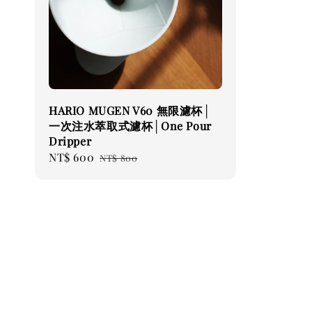
HARIO MUGEN V60 無限濾杯│
一次注水萃取式濾杯│One Pour
Dripper
Sale
NT$ 600
Regular
NT$ 800
price
price