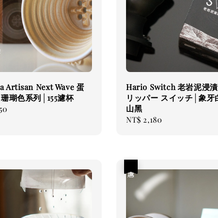
a Artisan Next Wave 蛋
Hario Switch 老岩泥浸
珊瑚色系列│155濾杯
リッパー スイッチ│象牙白
山黑
50
Regular
NT$ 2,180
price
優惠