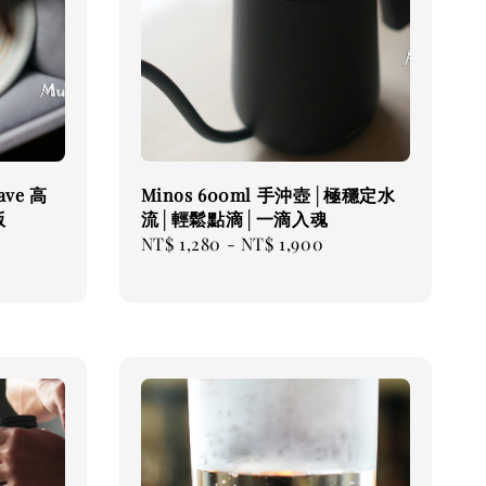
Wave 高
Minos 600ml 手沖壺│極穩定水
版
流│輕鬆點滴│一滴入魂
Regular
NT$ 1,280
-
NT$ 1,900
price