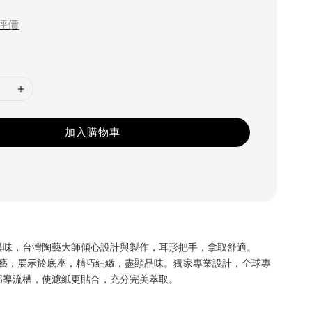
評價
加入購物車
異味，台灣陶藝大師傾心設計與製作，耳形把手，拿取舒適。
特殊工藝，展示於底座，精巧細緻，盡顯品味。獨家專業設計，全球專
部導流槽，使濾紙更貼合，充分完美萃取。