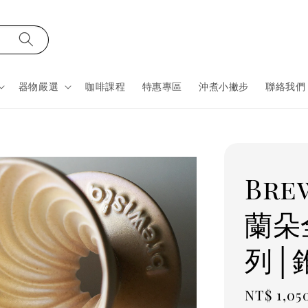
器物嚴選
咖啡課程
特惠專區
沖煮小撇步
聯絡我們
Bre
蘭朵
列│
Regular
NT$ 1,05