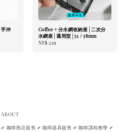
│手沖
Coffee + 分水網收納座│二次分
水網座│通用型│51 / 58mm
Regular
NT$ 229
price
About
✔ 咖啡熟豆販售 ✔ 咖啡器具販售 ✔ 咖啡課程教學 ✔