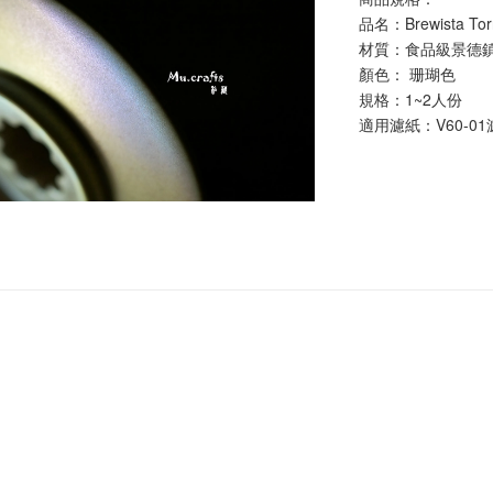
品名：Brewista T
材質：食品級景德
顏色： 珊瑚色
規格：1~2人份
適用濾紙：V60-0