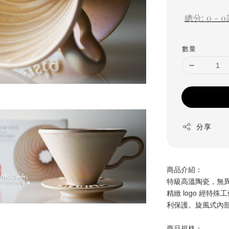
price
總分:
0
-
0
數量
分享
商品介紹：
特級高溫陶瓷，無
精緻 logo 經
利保護。旋風式內
商品規格：