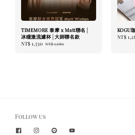
TIMEMORE 泰摩 x Matt聯名│
KOGU
冰瞳激流濾杯│大師聯名款
Sale
NT$ 1,2
Sale
NT$ 1,530
Regular
price
NT$ 1,680
price
price
Follow us