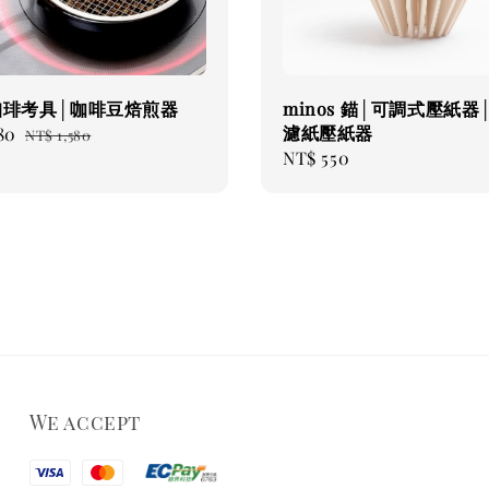
珈琲考具│咖啡豆焙煎器
minos 錨│可調式壓紙器
濾紙壓紙器
80
Regular
NT$ 1,580
Regular
NT$ 550
price
price
We accept