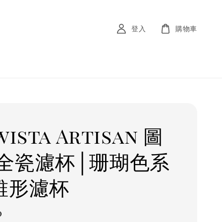
登入
購物車
wista Artisan 圖
全瓷濾杯│珊瑚色系
錐形濾杯
0