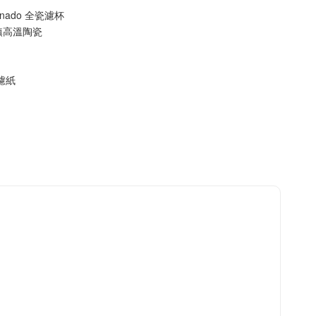
ornado 全瓷濾杯
鎮高溫陶瓷
1濾紙